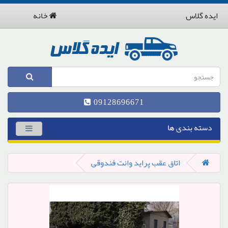
ایده گلاس
خانه
09128696671
دسته بندی ها
اتاق عقب پراید وانت فندوقی