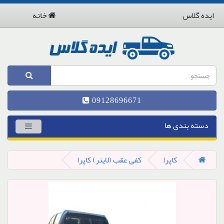
ایده گلاس
خانه
09128696671
دسته بندی ها
کاپرا
کفی عقب (لاینر) کاپرا