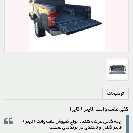
توضیحات
کفی عقب وانت (لاینر) کاپرا
ایده گلاس عرضه کننده انواع کفپوش عقب وانت ( لاینر)
فایبر گلاس و تایلندی در برندهای مختلف .