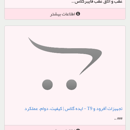
عقب و اتاق عقب فایبرگلاس ..
اطلاعات بیشتر
تجهیزات آفرود و T9 - ایده گلاس | کیفیت، دوام، عملکرد
### ..