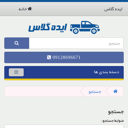
ایده گلاس
خانه
09128696671
دسته بندی ها
جستجو
جستجو
ضوابط جستجو: