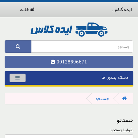
ایده گلاس
خانه
09128696671
دسته بندی ها
جستجو
جستجو
ضوابط جستجو: